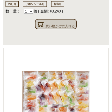
のし可
リボンシール可
包装可
数 量：
個
(
金額: ¥3,240
)
買い物かごに入れる