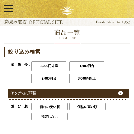
toggle
navigation
商品ラインナップ
彩果の宝石 TOP
絞り込み検索
価 格 帯：
1,000円未満
1,000円台
2,000円台
3,000円以上
その他の項目
並 び 順：
価格の安い順
価格の高い順
指定しない