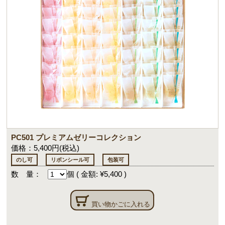
PC501 プレミアムゼリーコレクション
価格：5,400円(税込)
のし可
リボンシール可
包装可
数 量：
個
(
金額: ¥5,400
)
買い物かごに入れる