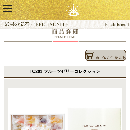
toggle
navigation
商品ラインナップ
商品詳細
彩果の宝石 TOP
copyright(c) tomizen foods All Rights Reserved.
買い物かごを見る
FC201 フルーツゼリーコレクション