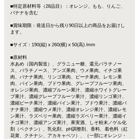
■特定原材料等（28品目）：オレンジ、もも、りんご、
バナナを含む
■賞味期限：発送日から残り90日以上の商品をお届けし
ます。
■サイズ：190(縦) x 260(横) x 50(高) /mm
■原材料
水あめ（国内製造）、グラニュー糖、還元パラチノー
ス、パラチノース、アンズ果肉、ウメ果肉、イチゴ果
肉、バナナ果肉、リンゴ果肉、ピーチ果肉、レモン果
肉、パイン果肉、ブドウ果肉、グレープフルーツ果肉、
オレンジ果肉、濃縮プルーン果汁、濃縮ホワイトグレー
プ果汁、濃縮グレープフルーツ果汁、濃縮リンゴ果汁、
濃縮ピーチ果汁、濃縮パイン果汁、ブドウ果汁、濃縮バ
ナナ果汁、濃縮ウメ果汁、濃縮オレンジ果汁、濃縮レモ
ン果汁、ラズベリー果肉、濃縮ラズベリー果汁、濃縮イ
チゴ果汁、濃縮アンズ果汁、果実酒、しそ粉末／ゲル化
剤（ペクチン）、乳化剤、pH調整剤、香料、着色料（紅
花黄、クチナシ、アカキャベツ）、（一部にオレンジ・