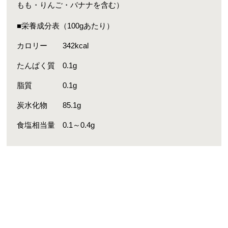
もも・りんご・バナナを含む）
■栄養成分表（100gあたり）
カロリー 342kcal
たんぱく質 0.1g
脂質 0.1g
炭水化物 85.1g
食塩相当量 0.1～0.4g